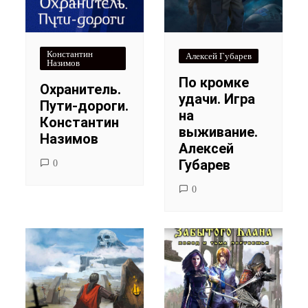
Константин
Алексей Губарев
Назимов
По кромке
Охранитель.
удачи. Игра
Пути-дороги.
на
Константин
выживание.
Назимов
Алексей
Губарев
0
0