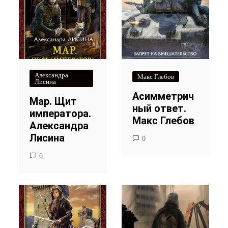
Александра
Макс Глебов
Лисина
Асимметрич
Мар. Щит
ный ответ.
императора.
Макс Глебов
Александра
Лисина
0
0