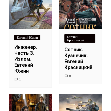
Евгений
Евгений Южин
Красницкий
Инженер.
Сотник.
Часть 3.
Кузнечик.
Излом.
Евгений
Евгений
Красницкий
Южин
8
1