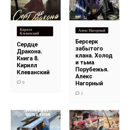
Кирилл
Алекс Нагорный
Клеванский
Берсерк
Сердце
забытого
Дракона.
клана. Холод
Книга 8.
и тьма
Кирилл
Порубежья.
Клеванский
Алекс
Нагорный
0
1