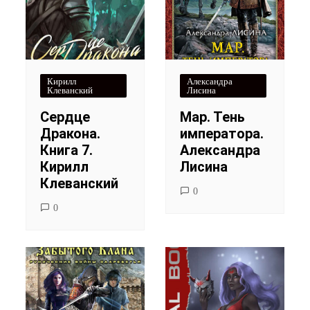
Кирилл
Александра
Клеванский
Лисина
Сердце
Мар. Тень
Дракона.
императора.
Книга 7.
Александра
Кирилл
Лисина
Клеванский
0
0