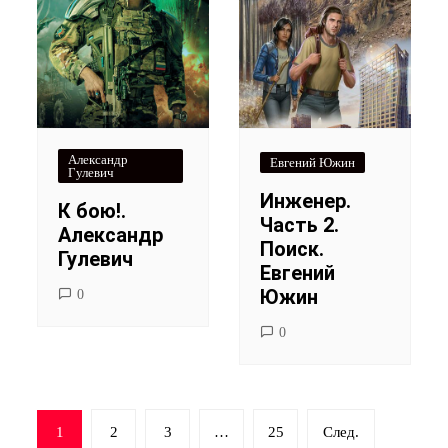
Александр
Евгений Южин
Гулевич
Инженер.
К бою!.
Часть 2.
Александр
Поиск.
Гулевич
Евгений
Южин
0
0
Навигация
1
2
3
…
25
След.