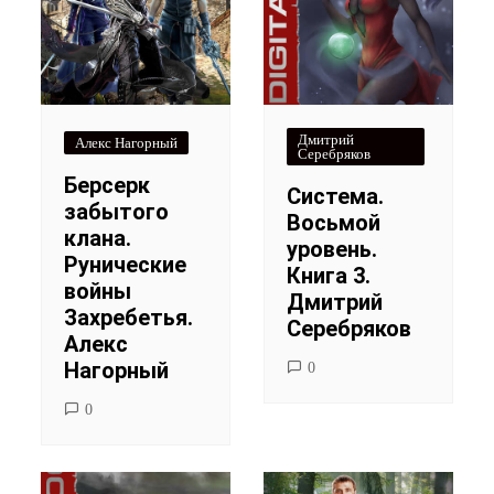
Дмитрий
Алекс Нагорный
Серебряков
Берсерк
Система.
забытого
Восьмой
клана.
уровень.
Рунические
Книга 3.
войны
Дмитрий
Захребетья.
Серебряков
Алекс
Нагорный
0
0