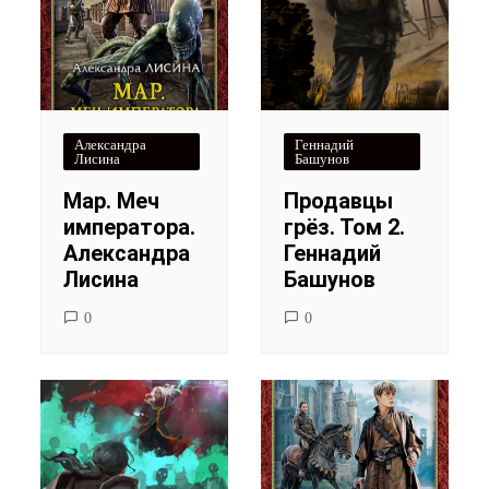
Александра
Геннадий
Лисина
Башунов
Мар. Меч
Продавцы
императора.
грёз. Том 2.
Александра
Геннадий
Лисина
Башунов
0
0