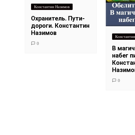
Константин Назимов
Охранитель. Пути-
дороги. Константин
Назимов
Константин
0
В магич
набег п
Конста
Назимо
0