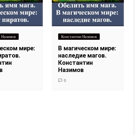
 Назимов
Константин Назимов
еском мире:
В магическом мире:
иратов.
наследие магов.
нтин
Константин
в
Назимов
0