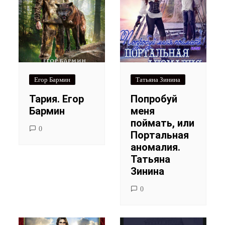
Егор Бармин
Татьяна Зинина
Тария. Егор
Попробуй
Бармин
меня
поймать, или
0
Портальная
аномалия.
Татьяна
Зинина
0