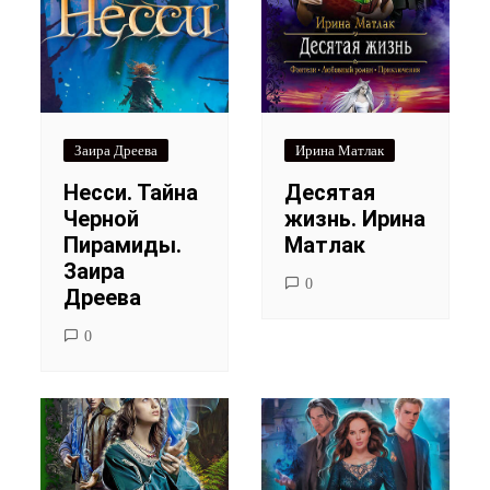
Заира Дреева
Ирина Матлак
Несси. Тайна
Десятая
Черной
жизнь. Ирина
Пирамиды.
Матлак
Заира
0
Дреева
0