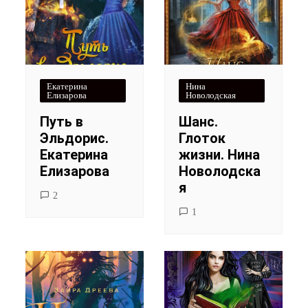
Екатерина
Нина
Елизарова
Новолодская
Путь в
Шанс.
Эльдорис.
Глоток
Екатерина
жизни. Нина
Елизарова
Новолодска
я
2
1