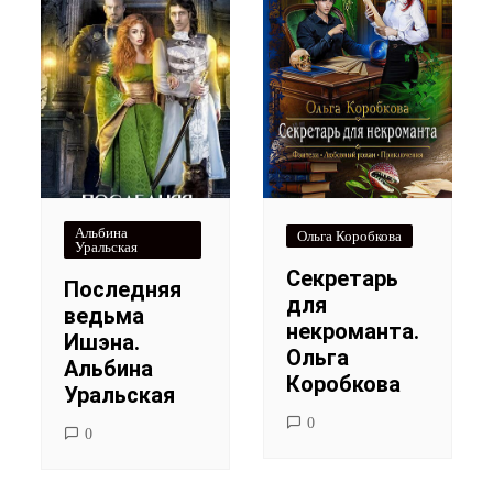
Альбина
Ольга Коробкова
Уральская
Секретарь
Последняя
для
ведьма
некроманта.
Ишэна.
Ольга
Альбина
Коробкова
Уральская
0
0