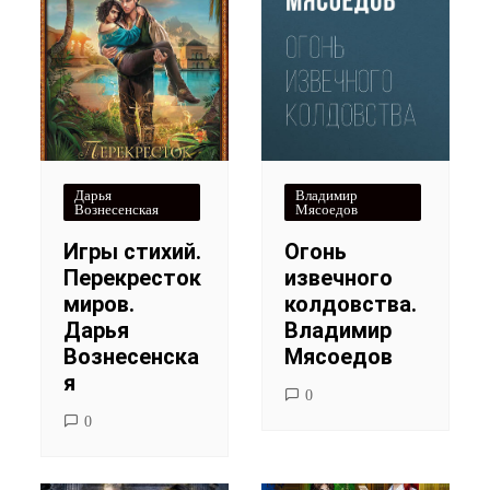
Дарья
Владимир
Вознесенская
Мясоедов
Игры стихий.
Огонь
Перекресток
извечного
миров.
колдовства.
Дарья
Владимир
Вознесенска
Мясоедов
я
0
0