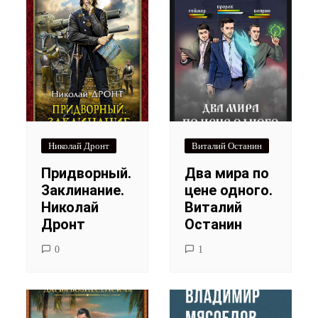
Николай Дронт
Виталий Останин
Придворный.
Два мира по
Заклинание.
цене одного.
Николай
Виталий
Дронт
Останин
0
1