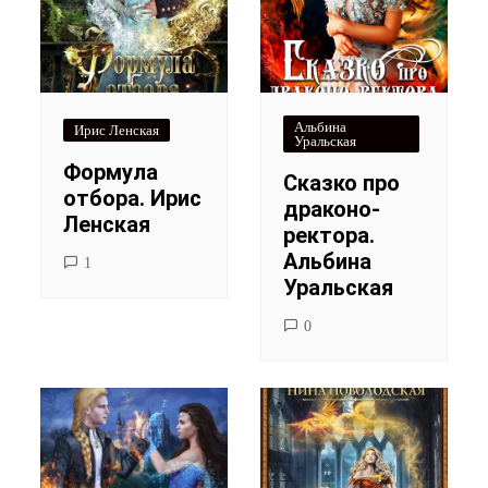
Альбина
Ирис Ленская
Уральская
Формула
Сказко про
отбора. Ирис
драконо-
Ленская
ректора.
Альбина
1
Уральская
0