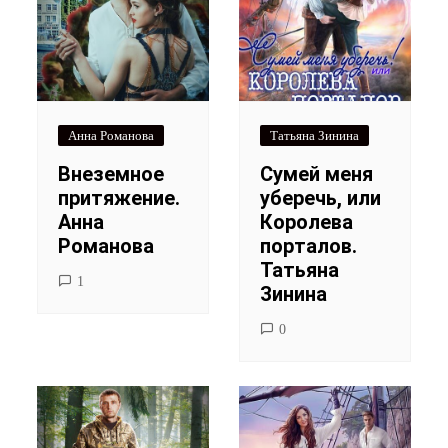
Анна Романова
Татьяна Зинина
Внеземное
Сумей меня
притяжение.
уберечь, или
Анна
Королева
Романова
порталов.
Татьяна
1
Зинина
0