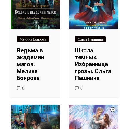
Мелина Боярова
Ольга Пашнина
Ведьма в
Школа
академии
темных.
магов.
Избранница
Мелина
грозы. Ольга
Боярова
Пашнина
0
0