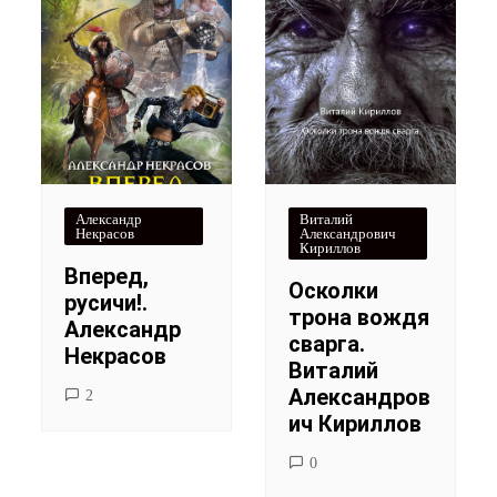
Александр
Виталий
Некрасов
Александрович
Кириллов
Вперед,
Осколки
русичи!.
трона вождя
Александр
cварга.
Некрасов
Виталий
Александров
2
ич Кириллов
0