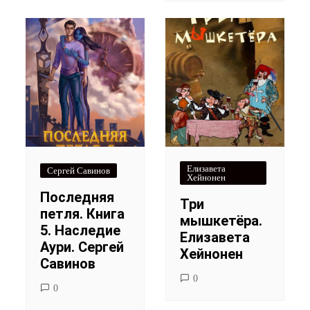
Елизавета
Сергей Савинов
Хейнонен
Последняя
Три
петля. Книга
мышкетёра.
5. Наследие
Елизавета
Аури. Сергей
Хейнонен
Савинов
0
0