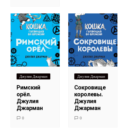
Джулия Джарман
Джулия Джарман
Римский
Сокровище
орёл.
королевы.
Джулия
Джулия
Джарман
Джарман
0
0