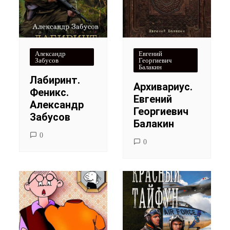
Александр
Евгений
Забусов
Георгиевич
Балакин
Лабиринт.
Архивариус.
Феникс.
Евгений
Александр
Георгиевич
Забусов
Балакин
0
0