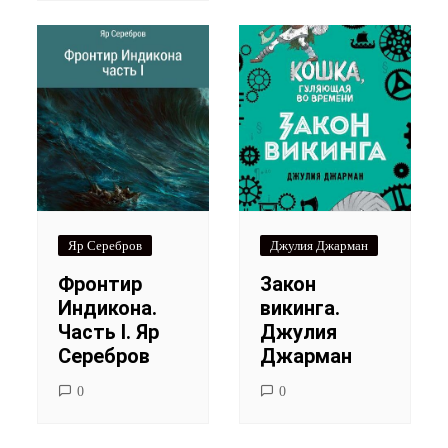
Яр Серебров
Джулия Джарман
Фронтир
Закон
Индикона.
викинга.
Часть I. Яр
Джулия
Серебров
Джарман
0
0