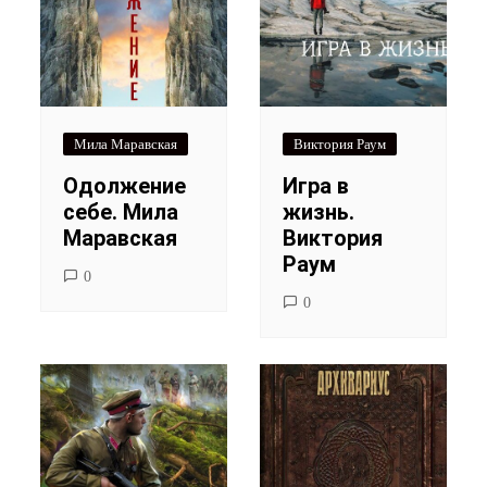
Мила Маравская
Виктория Раум
Одолжение
Игра в
себе. Мила
жизнь.
Маравская
Виктория
Раум
0
0