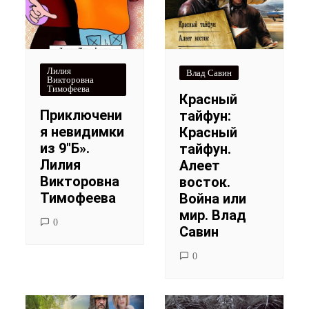
Лилия
Влад Савин
Викторовна
Тимофеева
Красный
Приключени
тайфун:
я невидимки
Красный
из 9″Б».
тайфун.
Лилия
Алеет
Викторовна
восток.
Тимофеева
Война или
мир. Влад
0
Савин
0