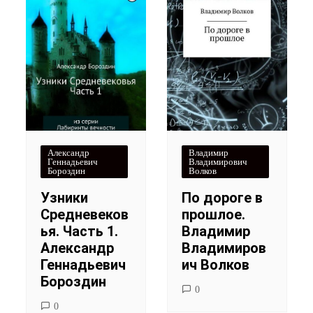
Александр
Владимир
Геннадьевич
Владимирович
Бороздин
Волков
Узники
По дороге в
Средневеков
прошлое.
ья. Часть 1.
Владимир
Александр
Владимиров
Геннадьевич
ич Волков
Бороздин
0
0