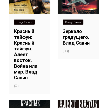
Влад Савин
Влад Савин
Красный
Зеркало
тайфун:
грядущего.
Красный
Влад Савин
тайфун.
0
Алеет
восток.
Война или
мир. Влад
Савин
0