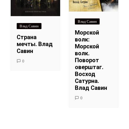
Влад Савин
Влад Савин
Морской
Страна
волк:
мечты. Влад
Морской
Савин
волк.
Поворот
0
оверштаг.
Восход
Сатурна.
Влад Савин
0