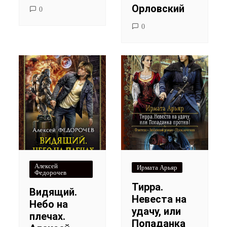
Орловский
0
0
Алексей
Ирмата Арьяр
Федорочев
Тирра.
Видящий.
Невеста на
Небо на
удачу, или
плечах.
Попаданка