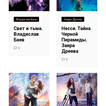
Владислав Баев
Заира Дреева
Свет и тьма.
Несси. Тайна
Владислав
Черной
Баев
Пирамиды.
Заира
0
Дреева
0