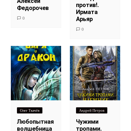
Алексей
против!.
Федорочев
Ирмата
Арьяр
0
0
Олег Ткачёв
Андрей Петров
Любопытная
Чужими
волшебница
тропами.