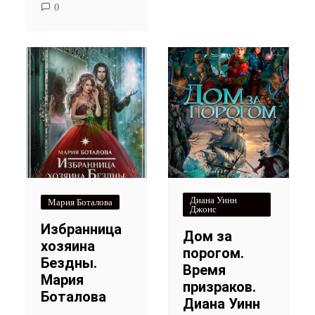
0
Диана Уинн
Мария Боталова
Джонс
Избранница
Дом за
хозяина
порогом.
Бездны.
Время
Мария
призраков.
Боталова
Диана Уинн