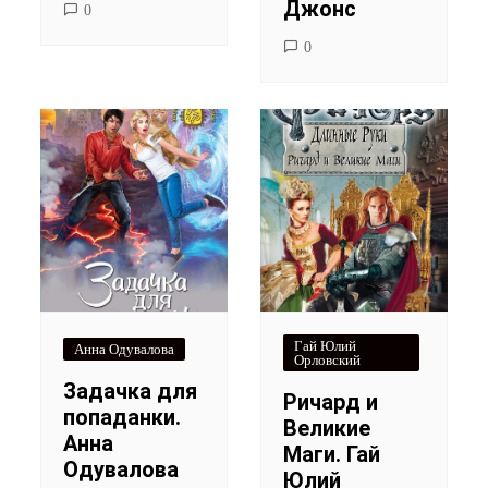
Джонс
0
0
Гай Юлий
Анна Одувалова
Орловский
Задачка для
Ричард и
попаданки.
Великие
Анна
Маги. Гай
Одувалова
Юлий