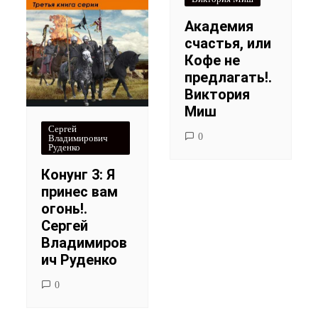
Академия
счастья, или
Кофе не
предлагать!.
Виктория
Миш
Сергей
0
Владимирович
Руденко
Конунг 3: Я
принес вам
огонь!.
Сергей
Владимиров
ич Руденко
0