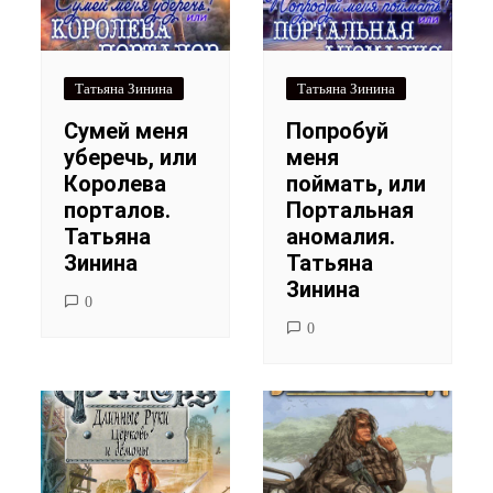
Татьяна Зинина
Татьяна Зинина
Сумей меня
Попробуй
уберечь, или
меня
Королева
поймать, или
порталов.
Портальная
Татьяна
аномалия.
Зинина
Татьяна
Зинина
0
0