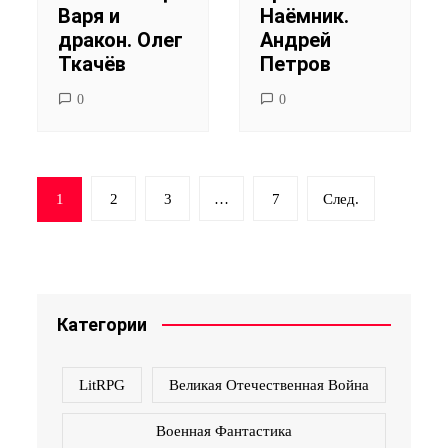
Варя и
Наёмник.
дракон. Олег
Андрей
Ткачёв
Петров
0
0
Навигация
1
2
3
…
7
След.
по
записям
Категории
LitRPG
Великая Отечественная Война
Военная Фантастика