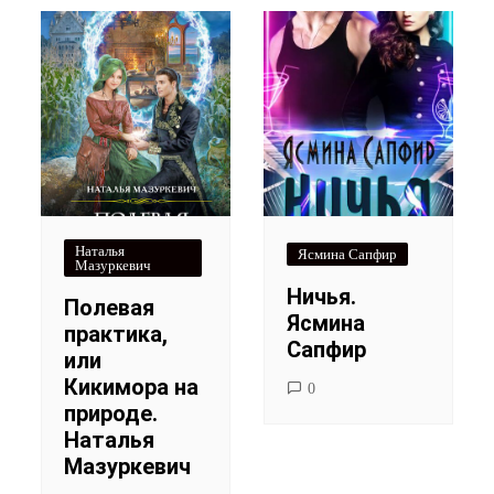
Наталья
Ясмина Сапфир
Мазуркевич
Ничья.
Полевая
Ясмина
практика,
Сапфир
или
Кикимора на
0
природе.
Наталья
Мазуркевич