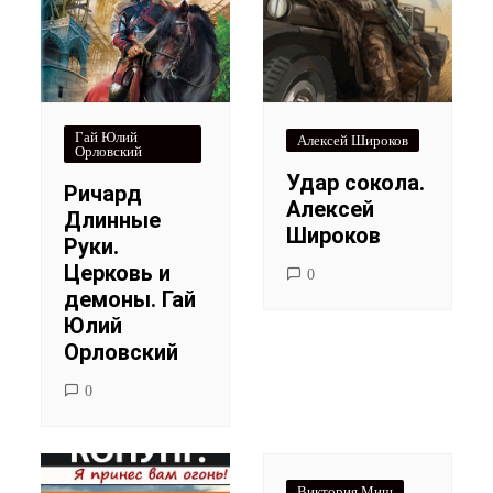
Гай Юлий
Алексей Широков
Орловский
Удар сокола.
Ричард
Алексей
Длинные
Широков
Руки.
Церковь и
0
демоны. Гай
Юлий
Орловский
0
Виктория Миш