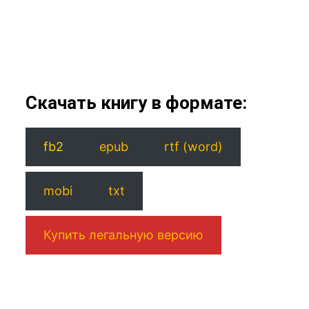
Скачать книгу в формате:
fb2
epub
rtf (word)
mobi
txt
Купить легальную версию