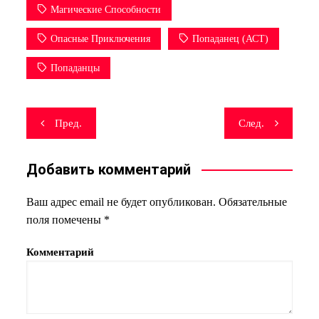
Магические Способности
Опасные Приключения
Попаданец (АСТ)
Попаданцы
Навигация
Пред.
След.
по
записям
Добавить комментарий
Ваш адрес email не будет опубликован.
Обязательные
поля помечены
*
Комментарий