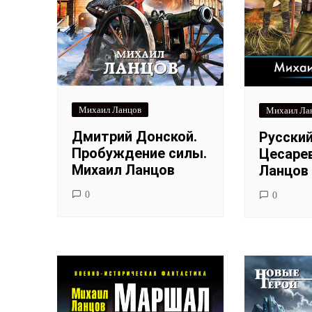
Михаил Ланцов
Михаил Ла
Дмитрий Донской.
Русски
Пробуждение силы.
Цесаре
Михаил Ланцов
Ланцов
0
0