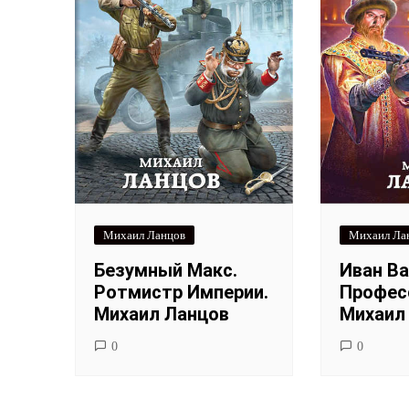
Михаил Ланцов
Михаил Ла
Безумный Макс.
Иван Ва
Ротмистр Империи.
Професс
Михаил Ланцов
Михаил
0
0