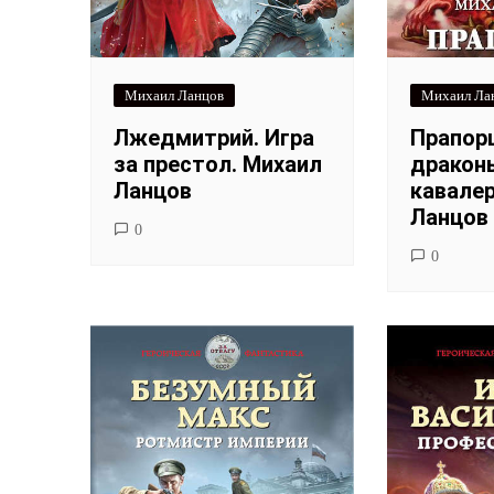
Михаил Ланцов
Михаил Ла
Лжедмитрий. Игра
Прапор
за престол. Михаил
дракон
Ланцов
кавалер
Ланцов
0
0