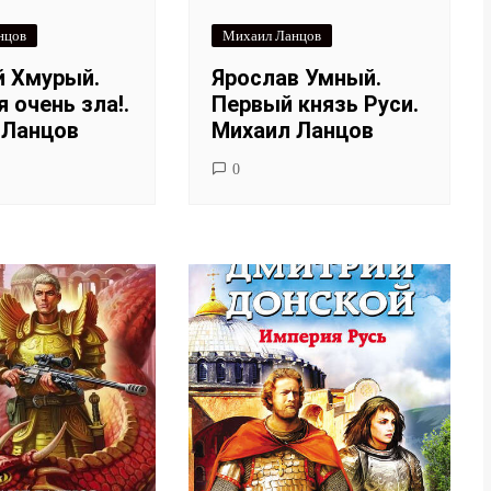
нцов
Михаил Ланцов
й Хмурый.
Ярослав Умный.
 очень зла!.
Первый князь Руси.
 Ланцов
Михаил Ланцов
0