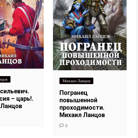
нцов
Михаил Ланцов
сильевич.
Погранец
ия – царь!.
повышенной
 Ланцов
проходимости.
Михаил Ланцов
0