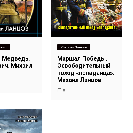
нцов
Михаил Ланцов
й Медведь.
Маршал Победы.
вич. Михаил
Освободительный
поход «попаданца».
Михаил Ланцов
0