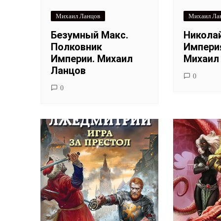
Михаил Ланцов
Михаил Ла
Безумный Макс.
Никола
Полковник
Империя
Империи. Михаил
Михаил
Ланцов
0
0