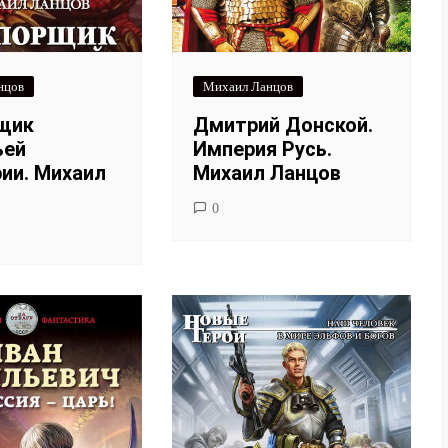
нцов
Михаил Ланцов
щик
Дмитрий Донской.
ьей
Империя Русь.
ии. Михаил
Михаил Ланцов
0