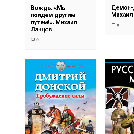
Демон-
Вождь. «Мы
Михаил
пойдем другим
путем!». Михаил
0
Ланцов
0